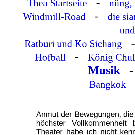
-
Thea Startseite
nüng, 
-
Windmill-Road
die si
und
Ratburi und Ko Sichang
-
Hofball
König Chul
Musik
Bangkok
Anmut der Bewegungen, die 
höchster Vollkommenheit b
Theater habe ich nicht kenn