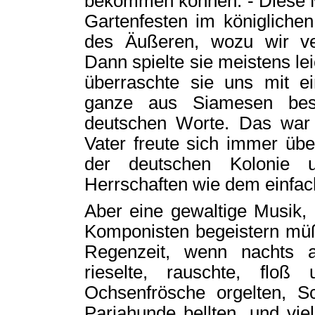
bekommen können. - Diese Mu
Gartenfesten im königliche
des Äußeren, wozu wir ver
Dann spielte sie meistens l
überraschte sie uns mit e
ganze aus Siamesen bes
deutschen Worte. Das war 
Vater freute sich immer üb
der deutschen Kolonie
Herrschaften wie dem einfac
Aber eine gewaltige Musik, 
Komponisten begeistern müßt
Regenzeit, wenn nachts a
rieselte, rauschte, flo
Ochsenfrösche orgelten, Sc
Pariahunde bellten, und vie