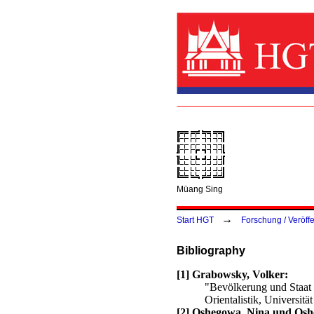
Müang Sing
→
Start HGT
Forschung / Veröff
Bibliography
[1] Grabowsky, Volker:
"Bevölkerung und Staat 
Orientalistik, Universit
[2] Oshegowa, Nina und Osh