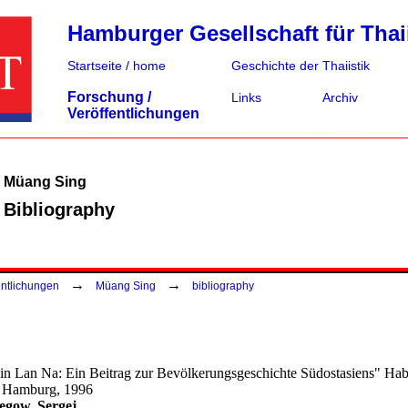
Hamburger Gesellschaft für Thaii
Startseite / home
Geschichte der Thaiistik
Forschung /
Links
Archiv
Veröffentlichungen
Müang Sing
Bibliography
→
→
entlichungen
Müang Sing
bibliography
in Lan Na: Ein Beitrag zur Bevölkerungsgeschichte Südostasiens" Habil
ät Hamburg, 1996
egow, Sergej